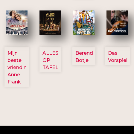
2757
3154
2799
2777
Mijn
ALLES
Berend
Das
beste
OP
Botje
Vorspiel
vriendin
TAFEL
Anne
Frank