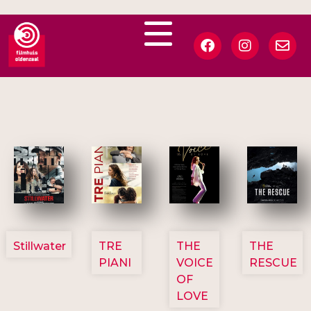
3123
3129
3135
3148
Stillwater
TRE
THE
THE
PIANI
VOICE
RESCUE
OF
LOVE