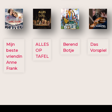
2757
3154
2799
2777
Mijn
ALLES
Berend
Das
beste
OP
Botje
Vorspiel
vriendin
TAFEL
Anne
Frank