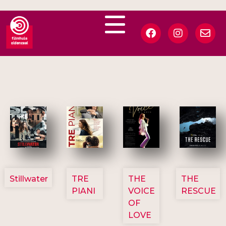
3123
3129
3135
3148
Stillwater
TRE
THE
THE
PIANI
VOICE
RESCUE
OF
LOVE