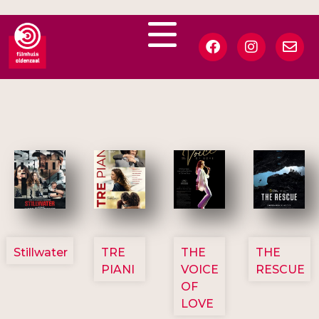
3123
3129
3135
3148
Stillwater
TRE
THE
THE
PIANI
VOICE
RESCUE
OF
LOVE