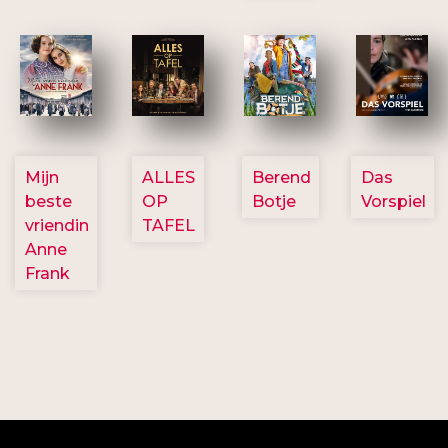
2757
3154
2799
2777
Mijn
ALLES
Berend
Das
beste
OP
Botje
Vorspiel
vriendin
TAFEL
Anne
Frank