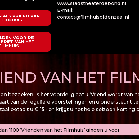
www.stadstheaterdebond.nl
E-mail:
 ALS VRIEND VAN
contact@filmhuisoldenzaal.nl
 FILMHUIS
LDEN VOOR DE
BRIEF VAN HET
FILMHUIS
END VAN HET FIL
n bezoeken, is het voordelig dat u ‘Vriend wordt van het
kaart van de reguliere voorstellingen en u ondersteunt te
al betaalt u € 15,- en krijgt u het hele seizoen korting 
an 1100 ‘Vrienden van het Filmhuis’ gingen u voor