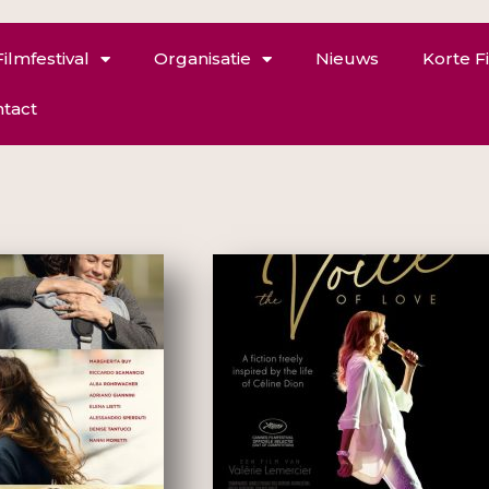
Filmfestival
Organisatie
Nieuws
Korte F
tact