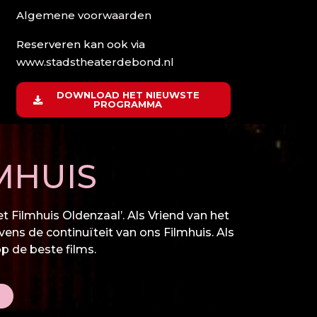
Algemene voorwaarden
Reserveren kan ook via
www.stadstheaterdebond.nl
DOWNLOAD HET NIEUWSTE
PROGRAMMA
MHUIS
 Filmhuis Oldenzaal’. Als Vriend van het
vens de continuïteit van ons Filmhuis. Als
op de beste films.