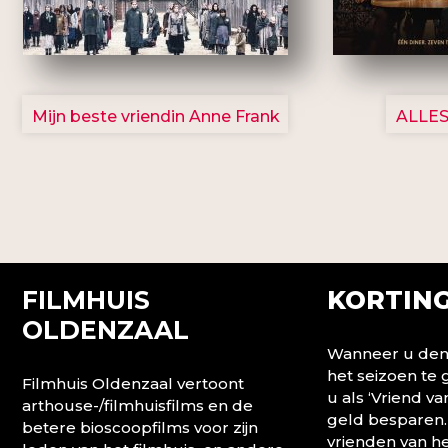
2757
Mijn beste vriendin Anne Frank
ALLES
FILMHUIS
KORTING
OLDENZAAL
Wanneer u denk
het seizoen te
Filmhuis Oldenzaal vertoont
u als ‘Vriend va
arthouse-/filmhuisfilms en de
geld besparen.
betere bioscoopfilms voor zijn
vrienden van he