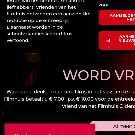
leden van het filmhuis en andere
voor.
liefhebbers. Vrienden van het
filmhuis ontvangen een aanzienlijke
AANMELDEN
HET
reductie op de entreeprijs.
Daarnaast worden in de
schoolvakanties kinderfilms
AANME
vertoond.
NIEUWS
WORD VRI
Wanneer u denkt meerdere films in het seizoen te gaa
Filmhuis betaalt u € 7,00 i.p.v. € 10,00 voor de entree
Vriend van het Filmhuis Oldenza
Al meer d