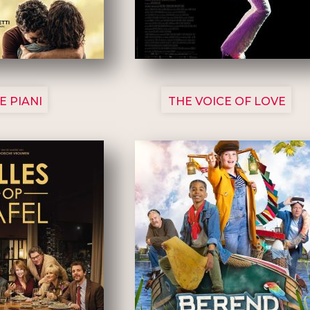
3129
3135
E PIANI
THE VOICE OF LOVE