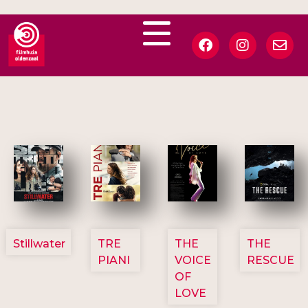
3123
3129
3135
3148
Stillwater
TRE
THE
THE
PIANI
VOICE
RESCUE
OF
LOVE