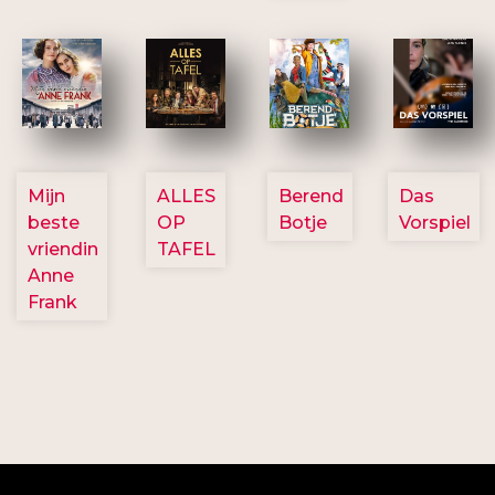
2757
3154
2799
2777
Mijn
ALLES
Berend
Das
beste
OP
Botje
Vorspiel
vriendin
TAFEL
Anne
Frank