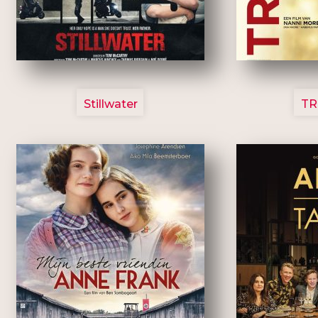
3123
Stillwater
TR