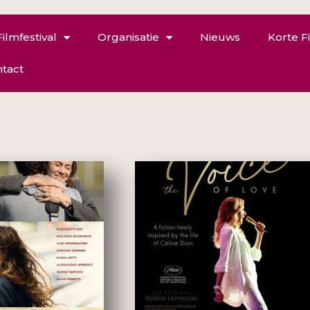
Filmfestival
Organisatie
Nieuws
Korte F
tact