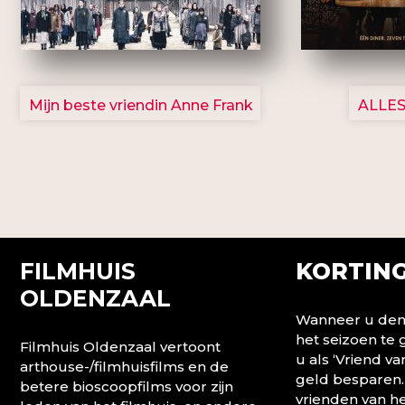
2757
Mijn beste vriendin Anne Frank
ALLES
FILMHUIS
KORTING
OLDENZAAL
Wanneer u denk
het seizoen te
Filmhuis Oldenzaal vertoont
u als ‘Vriend va
arthouse-/filmhuisfilms en de
geld besparen.
betere bioscoopfilms voor zijn
vrienden van he