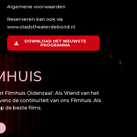
Algemene voorwaarden
Reserveren kan ook via
www.stadstheaterdebond.nl
DOWNLOAD HET NIEUWSTE
PROGRAMMA
MHUIS
 Filmhuis Oldenzaal’. Als Vriend van het
vens de continuïteit van ons Filmhuis. Als
op de beste films.