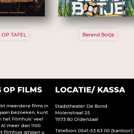
3154
2799
 OP TAFEL
Berend Botje
LOCATIE/ KASSA
 OP FILMS
t meerdere films in
Stadstheater De Bond
 gaan bezoeken, kunt
Molenstraat 25
n het Filmhuis’ veel
7573 BJ Oldenzaal
 Al meer dan 1100
Telefoon: 0541-53 63 00 (kantoor)
t filmhuis gingen u