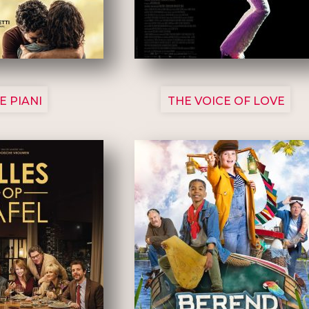
3129
3135
E PIANI
THE VOICE OF LOVE