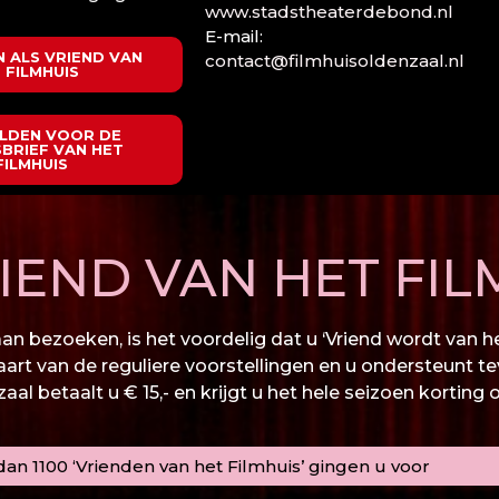
www.stadstheaterdebond.nl
E-mail:
 ALS VRIEND VAN
contact@filmhuisoldenzaal.nl
 FILMHUIS
LDEN VOOR DE
BRIEF VAN HET
FILMHUIS
END VAN HET FIL
n bezoeken, is het voordelig dat u ‘Vriend wordt van het
kaart van de reguliere voorstellingen en u ondersteunt te
al betaalt u € 15,- en krijgt u het hele seizoen korting 
an 1100 ‘Vrienden van het Filmhuis’ gingen u voor