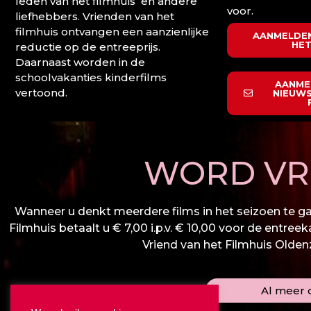
leden van het filmhuis en andere
voor.
liefhebbers. Vrienden van het
filmhuis ontvangen een aanzienlijke
AANMELDEN
HET
reductie op de entreeprijs.
Daarnaast worden in de
schoolvakanties kinderfilms
AANME
vertoond.
NIEUWS
WORD VRI
Wanneer u denkt meerdere films in het seizoen te gaa
Filmhuis betaalt u € 7,00 i.p.v. € 10,00 voor de entree
Vriend van het Filmhuis Oldenza
Al meer d