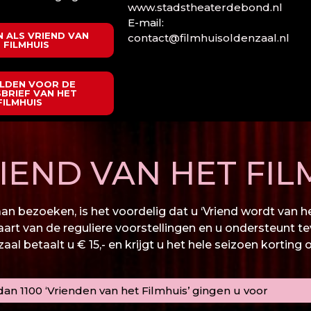
www.stadstheaterdebond.nl
E-mail:
 ALS VRIEND VAN
contact@filmhuisoldenzaal.nl
 FILMHUIS
LDEN VOOR DE
BRIEF VAN HET
FILMHUIS
END VAN HET FIL
n bezoeken, is het voordelig dat u ‘Vriend wordt van het
kaart van de reguliere voorstellingen en u ondersteunt te
al betaalt u € 15,- en krijgt u het hele seizoen korting 
an 1100 ‘Vrienden van het Filmhuis’ gingen u voor