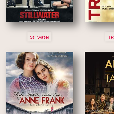
3123
Stillwater
TR