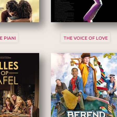
3129
3135
E PIANI
THE VOICE OF LOVE