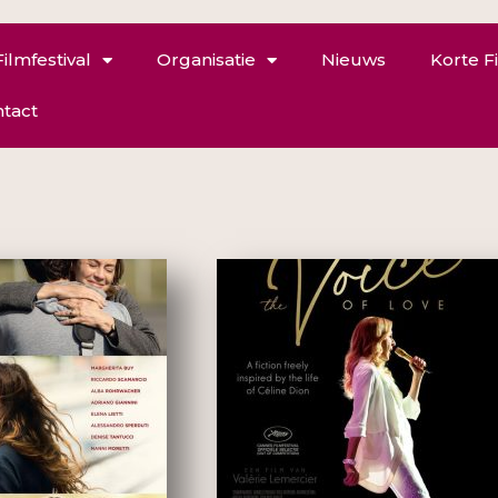
Filmfestival
Organisatie
Nieuws
Korte F
tact