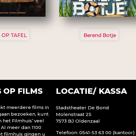
3154
2799
 OP TAFEL
Berend Botje
LOCATIE/ KASSA
 OP FILMS
t meerdere films in
Stadstheater De Bond
 gaan bezoeken, kunt
Molenstraat 25
n het Filmhuis’ veel
7573 BJ Oldenzaal
 Al meer dan 1100
Telefoon: 0541-53 63 00 (kantoor)
t filmhuis gingen u