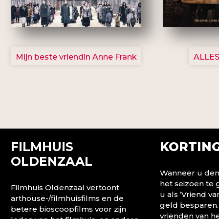
2757
Mijn beste vriendin Anne Frank
ALLES
FILMHUIS
KORTING
OLDENZAAL
Wanneer u denk
het seizoen te
Filmhuis Oldenzaal vertoont
u als ‘Vriend va
arthouse-/filmhuisfilms en de
geld besparen.
betere bioscoopfilms voor zijn
vrienden van he