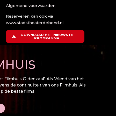
Algemene voorwaarden
Reserveren kan ook via
www.stadstheaterdebond.nl
DOWNLOAD HET NIEUWSTE
PROGRAMMA
MHUIS
 Filmhuis Oldenzaal’. Als Vriend van het
vens de continuïteit van ons Filmhuis. Als
op de beste films.