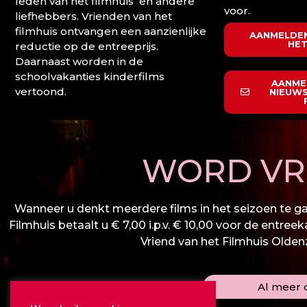
leden van het filmhuis en andere
voor.
liefhebbers. Vrienden van het
filmhuis ontvangen een aanzienlijke
AANMELDEN
HET
reductie op de entreeprijs.
Daarnaast worden in de
schoolvakanties kinderfilms
AANME
vertoond.
NIEUWS
WORD VRI
Wanneer u denkt meerdere films in het seizoen te gaa
Filmhuis betaalt u € 7,00 i.p.v. € 10,00 voor de entree
Vriend van het Filmhuis Oldenza
Al meer d