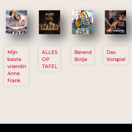
2757
3154
2799
2777
Mijn
ALLES
Berend
Das
beste
OP
Botje
Vorspiel
vriendin
TAFEL
Anne
Frank