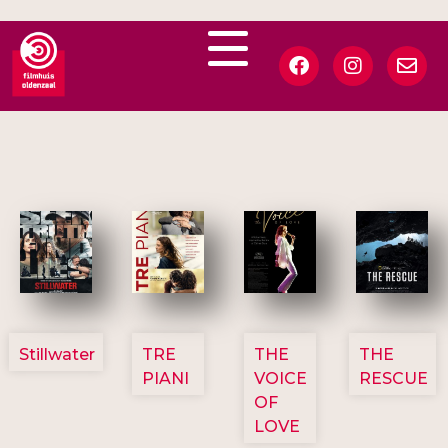
3123
3129
3135
3148
Stillwater
TRE
THE
THE
PIANI
VOICE
RESCUE
OF
LOVE