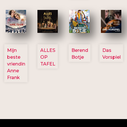
2757
3154
2799
2777
Mijn
ALLES
Berend
Das
beste
OP
Botje
Vorspiel
vriendin
TAFEL
Anne
Frank