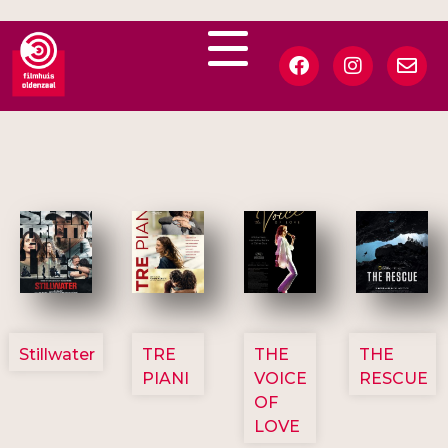
3123
3129
3135
3148
Stillwater
TRE
THE
THE
PIANI
VOICE
RESCUE
OF
LOVE