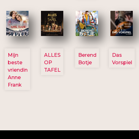
2757
3154
2799
2777
Mijn
ALLES
Berend
Das
beste
OP
Botje
Vorspiel
vriendin
TAFEL
Anne
Frank