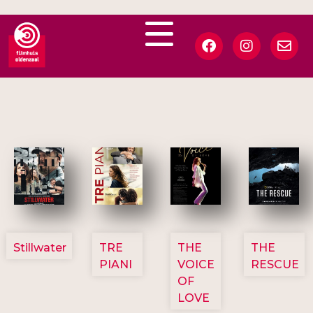
3123
3129
3135
3148
Stillwater
TRE
THE
THE
PIANI
VOICE
RESCUE
OF
LOVE