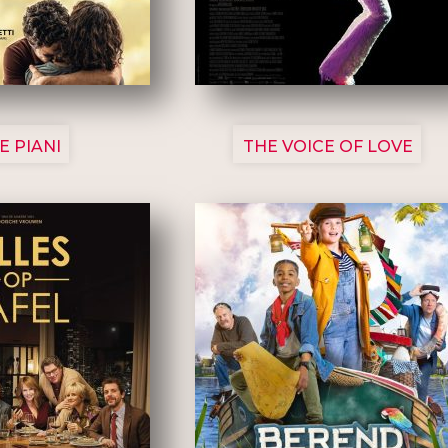
3129
3135
E PIANI
THE VOICE OF LOVE