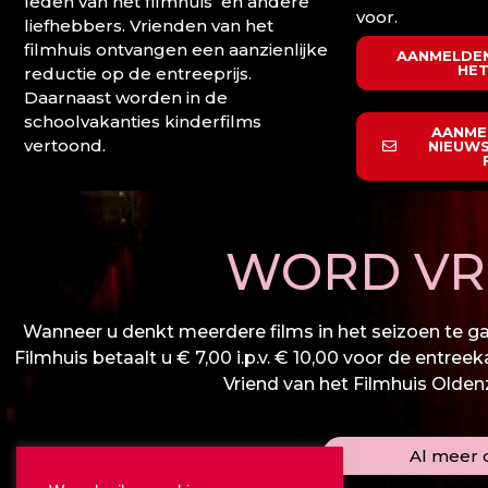
leden van het filmhuis en andere
voor.
liefhebbers. Vrienden van het
filmhuis ontvangen een aanzienlijke
AANMELDEN
HET
reductie op de entreeprijs.
Daarnaast worden in de
schoolvakanties kinderfilms
AANME
vertoond.
NIEUWS
WORD VRI
Wanneer u denkt meerdere films in het seizoen te gaa
Filmhuis betaalt u € 7,00 i.p.v. € 10,00 voor de entree
Vriend van het Filmhuis Oldenza
Al meer d