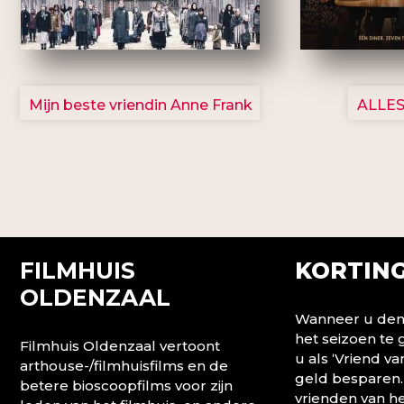
2757
Mijn beste vriendin Anne Frank
ALLES
FILMHUIS
KORTING
OLDENZAAL
Wanneer u denk
het seizoen te
Filmhuis Oldenzaal vertoont
u als ‘Vriend va
arthouse-/filmhuisfilms en de
geld besparen.
betere bioscoopfilms voor zijn
vrienden van he