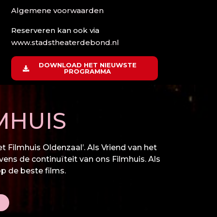
Algemene voorwaarden
Reserveren kan ook via
www.stadstheaterdebond.nl
DOWNLOAD HET NIEUWSTE
PROGRAMMA
MHUIS
 Filmhuis Oldenzaal’. Als Vriend van het
vens de continuïteit van ons Filmhuis. Als
op de beste films.