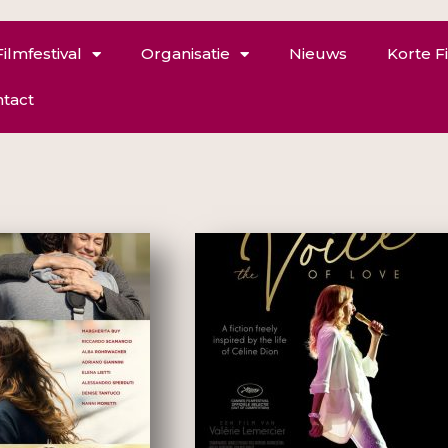
Filmfestival
Organisatie
Nieuws
Korte F
tact