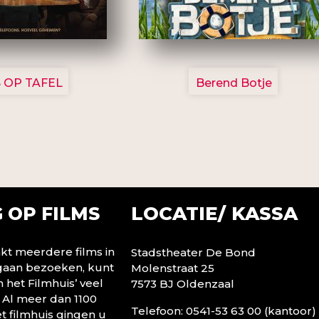
3154
2799
 OP TAFEL
Berend Botje
LOCATIE/ KASSA
 OP FILMS
t meerdere films in
Stadstheater De Bond
 gaan bezoeken, kunt
Molenstraat 25
n het Filmhuis’ veel
7573 BJ Oldenzaal
 Al meer dan 1100
Telefoon: 0541-53 63 00 (kantoor)
t filmhuis gingen u