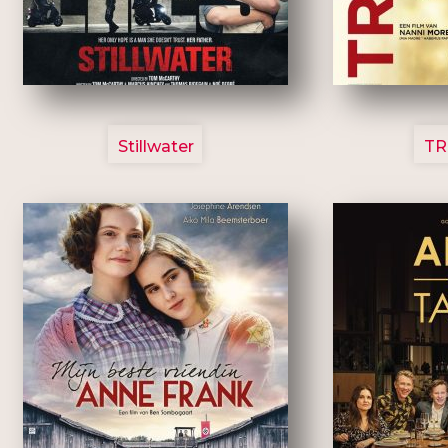
3123
Stillwater
TR