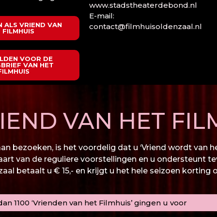
www.stadstheaterdebond.nl
E-mail:
 ALS VRIEND VAN
contact@filmhuisoldenzaal.nl
 FILMHUIS
LDEN VOOR DE
BRIEF VAN HET
FILMHUIS
END VAN HET FIL
n bezoeken, is het voordelig dat u ‘Vriend wordt van het
kaart van de reguliere voorstellingen en u ondersteunt te
al betaalt u € 15,- en krijgt u het hele seizoen korting 
an 1100 ‘Vrienden van het Filmhuis’ gingen u voor