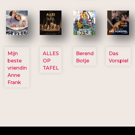
2757
3154
2799
2777
Mijn
ALLES
Berend
Das
beste
OP
Botje
Vorspiel
vriendin
TAFEL
Anne
Frank