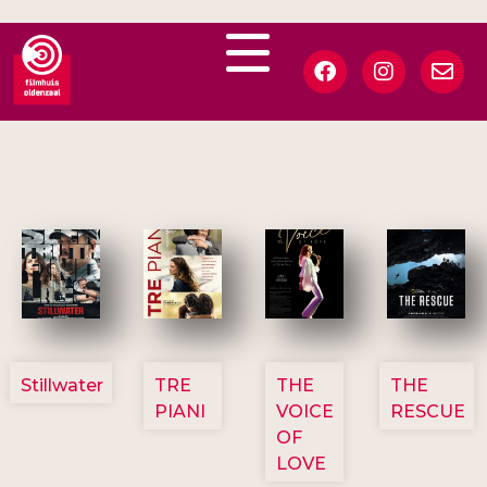
3123
3129
3135
3148
Stillwater
TRE
THE
THE
PIANI
VOICE
RESCUE
OF
LOVE