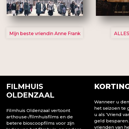
2757
Mijn beste vriendin Anne Frank
ALLES
FILMHUIS
KORTING
OLDENZAAL
Wanneer u denk
het seizoen te
Filmhuis Oldenzaal vertoont
u als ‘Vriend va
arthouse-/filmhuisfilms en de
geld besparen.
betere bioscoopfilms voor zijn
vrienden van he