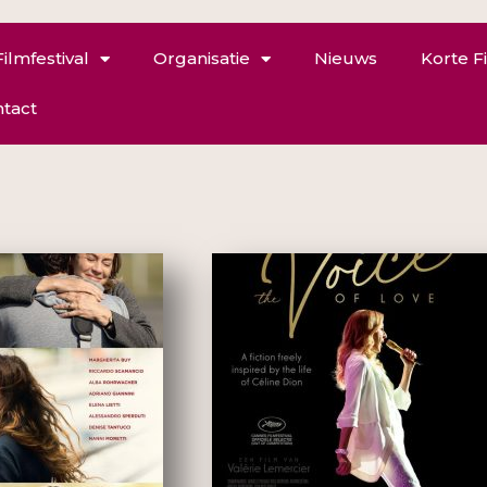
Filmfestival
Organisatie
Nieuws
Korte F
tact