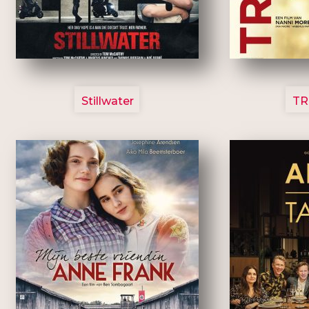
3123
Stillwater
TR