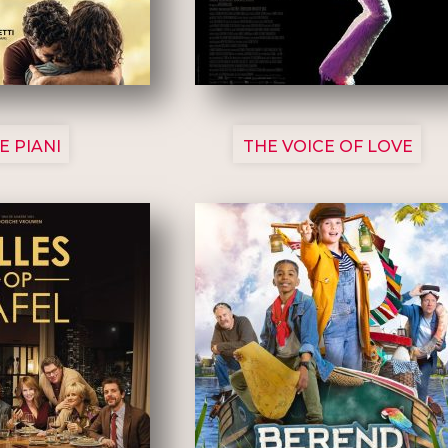
3129
3135
E PIANI
THE VOICE OF LOVE