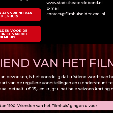
www.stadstheaterdebond.nl
E-mail:
 ALS VRIEND VAN
contact@filmhuisoldenzaal.nl
 FILMHUIS
LDEN VOOR DE
BRIEF VAN HET
FILMHUIS
END VAN HET FIL
n bezoeken, is het voordelig dat u ‘Vriend wordt van het
kaart van de reguliere voorstellingen en u ondersteunt te
al betaalt u € 15,- en krijgt u het hele seizoen korting 
an 1100 ‘Vrienden van het Filmhuis’ gingen u voor