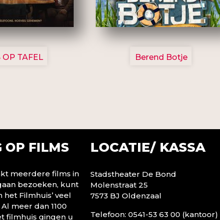
3154
2799
 OP TAFEL
Berend Botje
LOCATIE/ KASSA
 OP FILMS
t meerdere films in
Stadstheater De Bond
 gaan bezoeken, kunt
Molenstraat 25
n het Filmhuis’ veel
7573 BJ Oldenzaal
 Al meer dan 1100
Telefoon: 0541-53 63 00 (kantoor)
t filmhuis gingen u