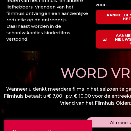
leden van het filmhuis en andere
voor.
liefhebbers. Vrienden van het
filmhuis ontvangen een aanzienlijke
AANMELDEN
HET
reductie op de entreeprijs.
Daarnaast worden in de
schoolvakanties kinderfilms
AANME
vertoond.
NIEUWS
WORD VRI
Wanneer u denkt meerdere films in het seizoen te gaa
Filmhuis betaalt u € 7,00 i.p.v. € 10,00 voor de entree
Vriend van het Filmhuis Oldenza
Al meer d