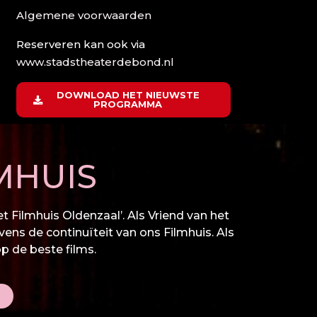
Algemene voorwaarden
Reserveren kan ook via
www.stadstheaterdebond.nl
DOWNLOAD HET NIEUWSTE
PROGRAMMA
MHUIS
 Filmhuis Oldenzaal’. Als Vriend van het
vens de continuïteit van ons Filmhuis. Als
op de beste films.