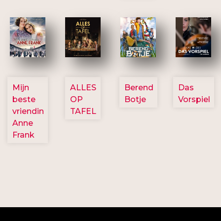
2757
3154
2799
2777
Mijn
ALLES
Berend
Das
beste
OP
Botje
Vorspiel
vriendin
TAFEL
Anne
Frank