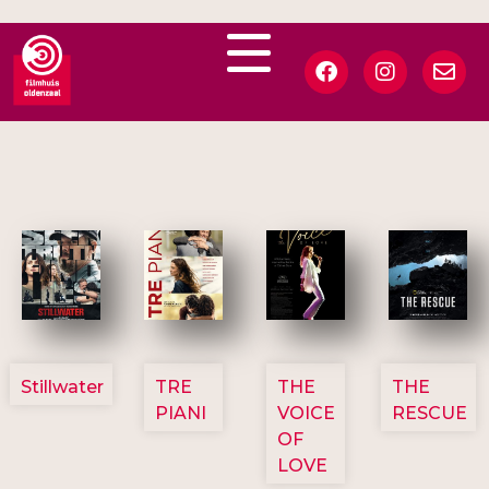
3123
3129
3135
3148
Stillwater
TRE
THE
THE
PIANI
VOICE
RESCUE
OF
LOVE