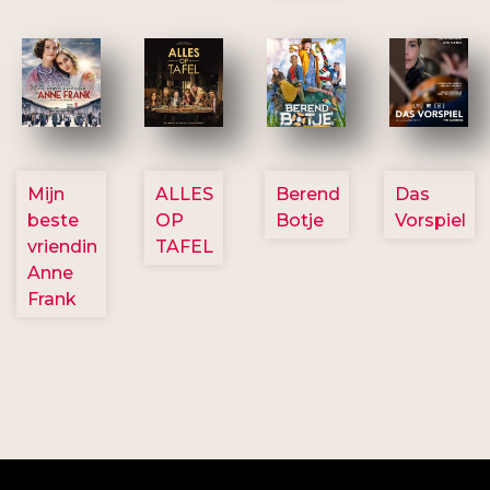
2757
3154
2799
2777
Mijn
ALLES
Berend
Das
beste
OP
Botje
Vorspiel
vriendin
TAFEL
Anne
Frank