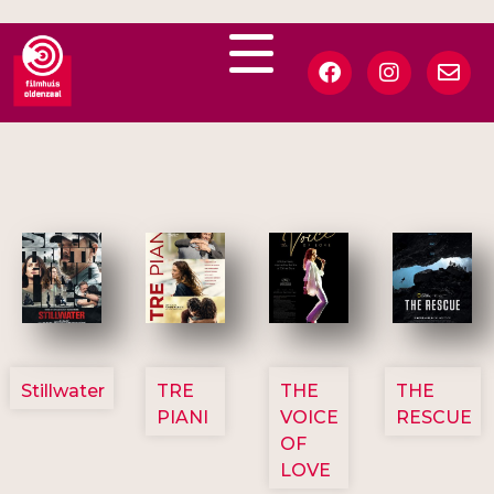
3123
3129
3135
3148
Stillwater
TRE
THE
THE
PIANI
VOICE
RESCUE
OF
LOVE