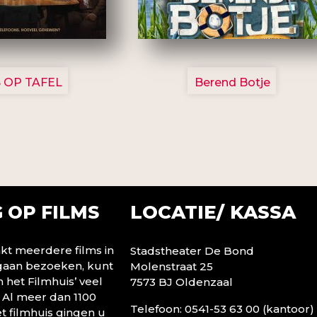
3154
2799
 OP TAFEL
Berend Botje
LOCATIE/ KASSA
 OP FILMS
t meerdere films in
Stadstheater De Bond
 gaan bezoeken, kunt
Molenstraat 25
n het Filmhuis’ veel
7573 BJ Oldenzaal
 Al meer dan 1100
Telefoon: 0541-53 63 00 (kantoor)
t filmhuis gingen u