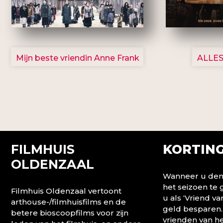
2757
Mijn beste vriendin Anne Frank
ALLES
FILMHUIS
KORTING
OLDENZAAL
Wanneer u denk
het seizoen te
Filmhuis Oldenzaal vertoont
u als ‘Vriend va
arthouse-/filmhuisfilms en de
geld besparen.
betere bioscoopfilms voor zijn
vrienden van he