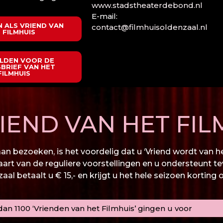
www.stadstheaterdebond.nl
E-mail:
 ALS VRIEND VAN
contact@filmhuisoldenzaal.nl
 FILMHUIS
LDEN VOOR DE
BRIEF VAN HET
FILMHUIS
END VAN HET FIL
n bezoeken, is het voordelig dat u ‘Vriend wordt van het
kaart van de reguliere voorstellingen en u ondersteunt te
al betaalt u € 15,- en krijgt u het hele seizoen korting 
an 1100 ‘Vrienden van het Filmhuis’ gingen u voor