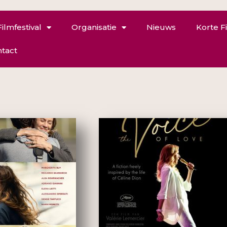
Filmfestival
Organisatie
Nieuws
Korte F
tact