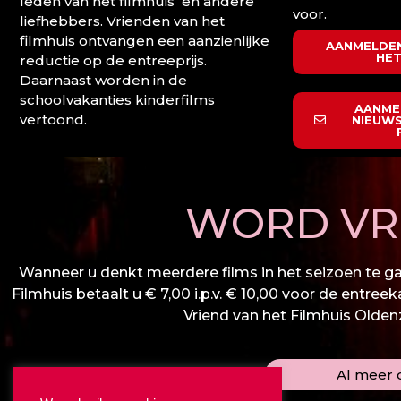
leden van het filmhuis en andere
voor.
liefhebbers. Vrienden van het
filmhuis ontvangen een aanzienlijke
AANMELDEN
HET
reductie op de entreeprijs.
Daarnaast worden in de
schoolvakanties kinderfilms
AANME
vertoond.
NIEUWS
WORD VRI
Wanneer u denkt meerdere films in het seizoen te gaa
Filmhuis betaalt u € 7,00 i.p.v. € 10,00 voor de entree
Vriend van het Filmhuis Oldenza
Al meer d