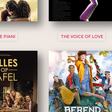
3129
3135
E PIANI
THE VOICE OF LOVE