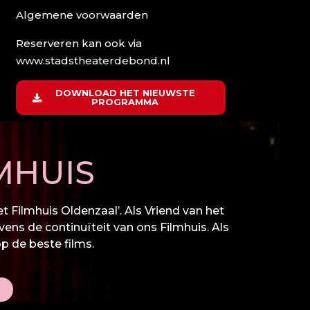
Algemene voorwaarden
Reserveren kan ook via
www.stadstheaterdebond.nl
DOWNLOAD HET NIEUWSTE
PROGRAMMA
MHUIS
 Filmhuis Oldenzaal’. Als Vriend van het
vens de continuïteit van ons Filmhuis. Als
op de beste films.