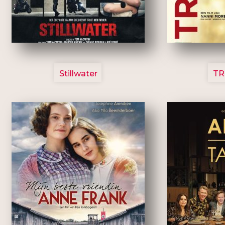
3123
Stillwater
TR