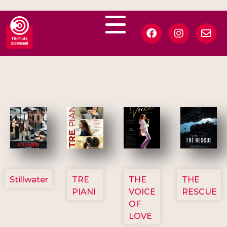
3123
3129
3135
3148
Stillwater
TRE
THE
THE
PIANI
VOICE
RESCUE
OF
LOVE