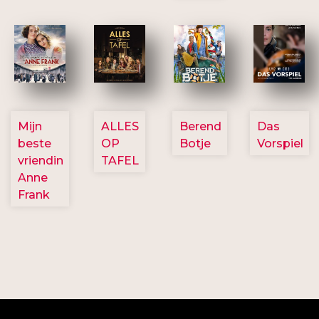
2757
3154
2799
2777
Mijn
ALLES
Berend
Das
beste
OP
Botje
Vorspiel
vriendin
TAFEL
Anne
Frank