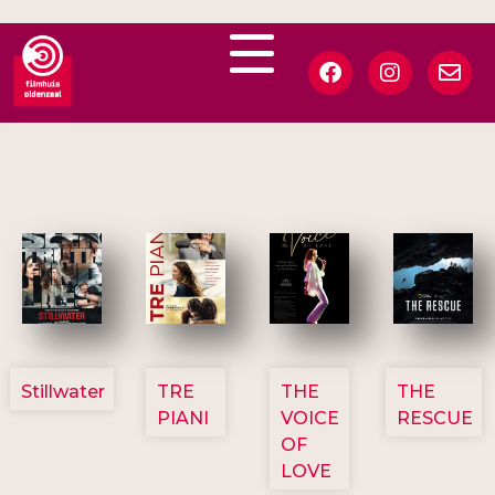
3123
3129
3135
3148
Stillwater
TRE
THE
THE
PIANI
VOICE
RESCUE
OF
LOVE