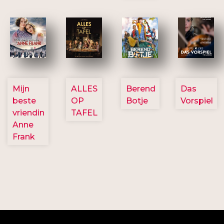
2757
3154
2799
2777
Mijn
ALLES
Berend
Das
beste
OP
Botje
Vorspiel
vriendin
TAFEL
Anne
Frank