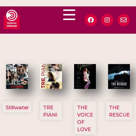
3123
3129
3135
3148
Stillwater
TRE
THE
THE
PIANI
VOICE
RESCUE
OF
LOVE