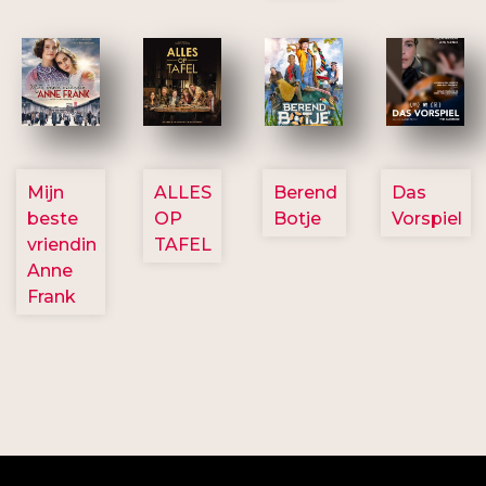
2757
3154
2799
2777
Mijn
ALLES
Berend
Das
beste
OP
Botje
Vorspiel
vriendin
TAFEL
Anne
Frank