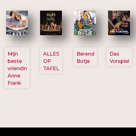
2757
3154
2799
2777
Mijn
ALLES
Berend
Das
beste
OP
Botje
Vorspiel
vriendin
TAFEL
Anne
Frank