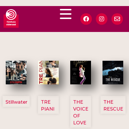
3123
3129
3135
3148
Stillwater
TRE
THE
THE
PIANI
VOICE
RESCUE
OF
LOVE