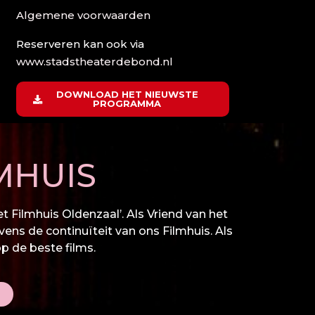
Algemene voorwaarden
Reserveren kan ook via
www.stadstheaterdebond.nl
DOWNLOAD HET NIEUWSTE
PROGRAMMA
MHUIS
 Filmhuis Oldenzaal’. Als Vriend van het
vens de continuïteit van ons Filmhuis. Als
op de beste films.