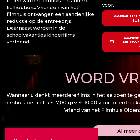
leden van het filmhuis en andere
voor.
liefhebbers. Vrienden van het
filmhuis ontvangen een aanzienlijke
AANMELDEN
HET
reductie op de entreeprijs.
Daarnaast worden in de
schoolvakanties kinderfilms
AANME
vertoond.
NIEUWS
WORD VRI
Wanneer u denkt meerdere films in het seizoen te gaa
Filmhuis betaalt u € 7,00 i.p.v. € 10,00 voor de entree
Vriend van het Filmhuis Oldenza
Al meer d