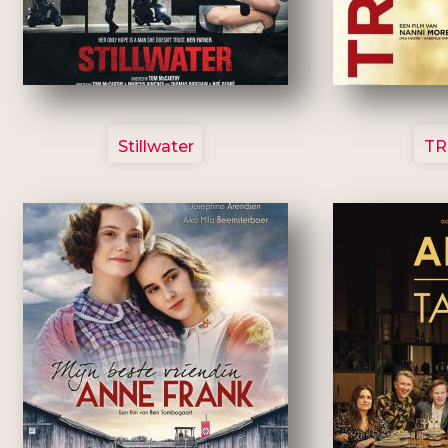
3123
Stillwater
TR