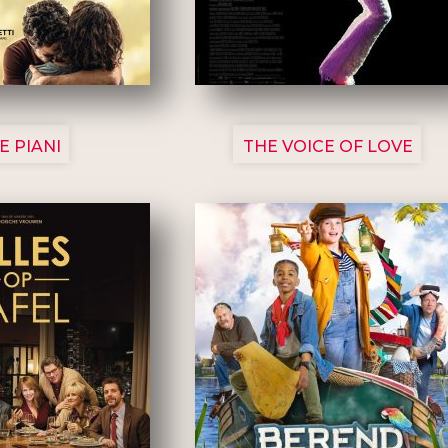
3129
3135
E PIANI
THE VOICE OF LOVE