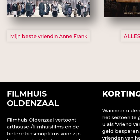
2757
Mijn beste vriendin Anne Frank
ALLES
FILMHUIS
KORTING
OLDENZAAL
Wanneer u denk
het seizoen te
Filmhuis Oldenzaal vertoont
u als ‘Vriend va
arthouse-/filmhuisfilms en de
geld besparen.
betere bioscoopfilms voor zijn
vrienden van he