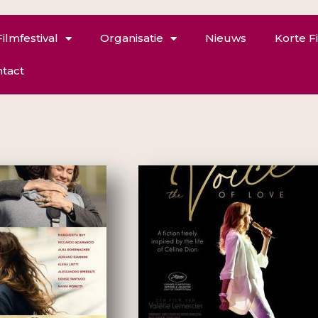
Filmfestival
Organisatie
Nieuws
Korte F
tact