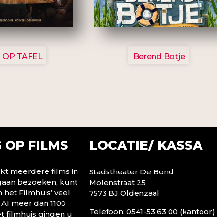
3154
2799
 OP TAFEL
Berend Botje
LOCATIE/ KASSA
 OP FILMS
t meerdere films in
Stadstheater De Bond
 gaan bezoeken, kunt
Molenstraat 25
n het Filmhuis’ veel
7573 BJ Oldenzaal
 Al meer dan 1100
Telefoon: 0541-53 63 00 (kantoor)
t filmhuis gingen u