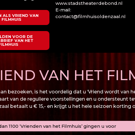
www.stadstheaterdebond.nl
E-mail:
 ALS VRIEND VAN
contact@filmhuisoldenzaal.nl
 FILMHUIS
LDEN VOOR DE
BRIEF VAN HET
FILMHUIS
END VAN HET FIL
n bezoeken, is het voordelig dat u ‘Vriend wordt van het
kaart van de reguliere voorstellingen en u ondersteunt te
al betaalt u € 15,- en krijgt u het hele seizoen korting 
an 1100 ‘Vrienden van het Filmhuis’ gingen u voor