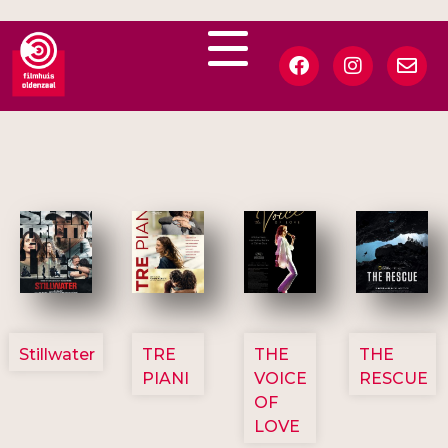
3123
3129
3135
3148
Stillwater
TRE
THE
THE
PIANI
VOICE
RESCUE
OF
LOVE