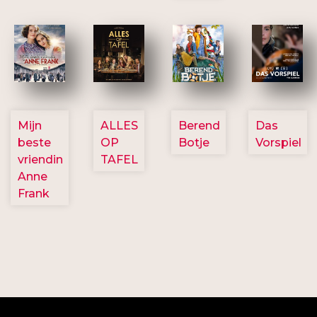
2757
3154
2799
2777
Mijn
ALLES
Berend
Das
beste
OP
Botje
Vorspiel
vriendin
TAFEL
Anne
Frank