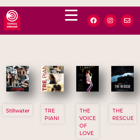
3123
3129
3135
3148
Stillwater
TRE
THE
THE
PIANI
VOICE
RESCUE
OF
LOVE