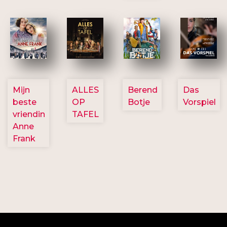
2757
3154
2799
2777
Mijn
ALLES
Berend
Das
beste
OP
Botje
Vorspiel
vriendin
TAFEL
Anne
Frank