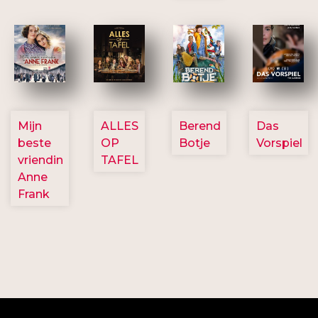
2757
3154
2799
2777
Mijn
ALLES
Berend
Das
beste
OP
Botje
Vorspiel
vriendin
TAFEL
Anne
Frank