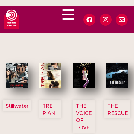
3123
3129
3135
3148
Stillwater
TRE
THE
THE
PIANI
VOICE
RESCUE
OF
LOVE