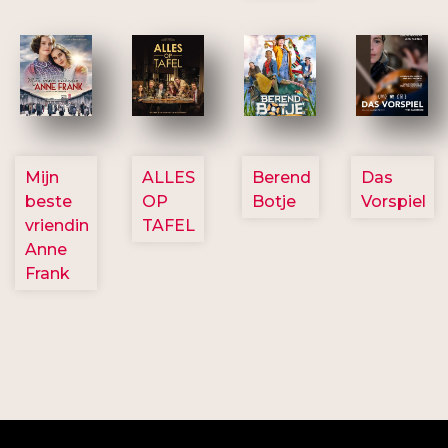
2757
3154
2799
2777
Mijn
ALLES
Berend
Das
beste
OP
Botje
Vorspiel
vriendin
TAFEL
Anne
Frank