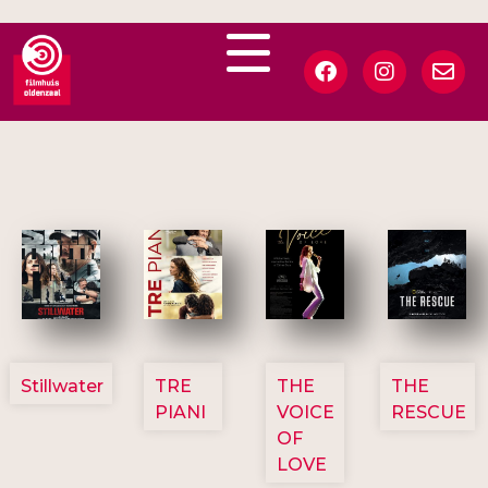
3123
3129
3135
3148
Stillwater
TRE
THE
THE
PIANI
VOICE
RESCUE
OF
LOVE