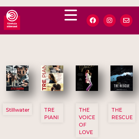
3123
3129
3135
3148
Stillwater
TRE
THE
THE
PIANI
VOICE
RESCUE
OF
LOVE