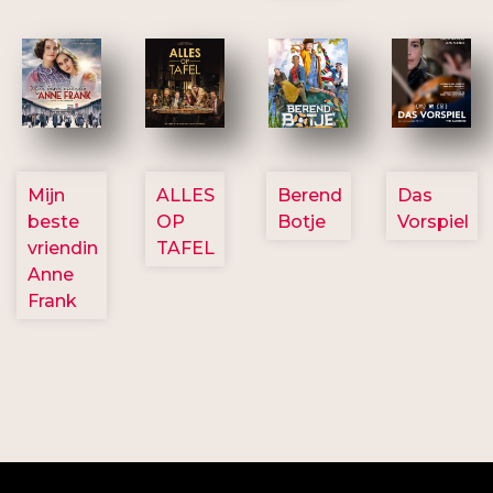
2757
3154
2799
2777
Mijn
ALLES
Berend
Das
beste
OP
Botje
Vorspiel
vriendin
TAFEL
Anne
Frank