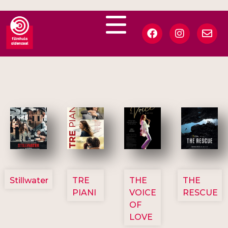
3123
3129
3135
3148
Stillwater
TRE
THE
THE
PIANI
VOICE
RESCUE
OF
LOVE