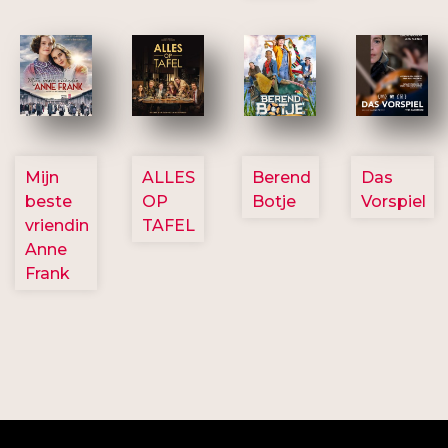
2757
3154
2799
2777
Mijn
ALLES
Berend
Das
beste
OP
Botje
Vorspiel
vriendin
TAFEL
Anne
Frank