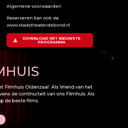
Algemene voorwaarden
Reserveren kan ook via
www.stadstheaterdebond.nl
DOWNLOAD HET NIEUWSTE
PROGRAMMA
MHUIS
 Filmhuis Oldenzaal’. Als Vriend van het
vens de continuïteit van ons Filmhuis. Als
op de beste films.