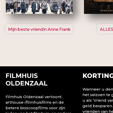
2757
Mijn beste vriendin Anne Frank
ALLES
FILMHUIS
KORTING
OLDENZAAL
Wanneer u denk
het seizoen te
Filmhuis Oldenzaal vertoont
u als ‘Vriend va
arthouse-/filmhuisfilms en de
geld besparen.
betere bioscoopfilms voor zijn
vrienden van he