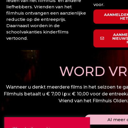
leden van het filmhuis en andere
voor.
liefhebbers. Vrienden van het
filmhuis ontvangen een aanzienlijke
AANMELDEN
HET
reductie op de entreeprijs.
Daarnaast worden in de
schoolvakanties kinderfilms
AANME
vertoond.
NIEUWS
WORD VRI
Wanneer u denkt meerdere films in het seizoen te gaa
Filmhuis betaalt u € 7,00 i.p.v. € 10,00 voor de entree
Vriend van het Filmhuis Oldenza
Al meer d