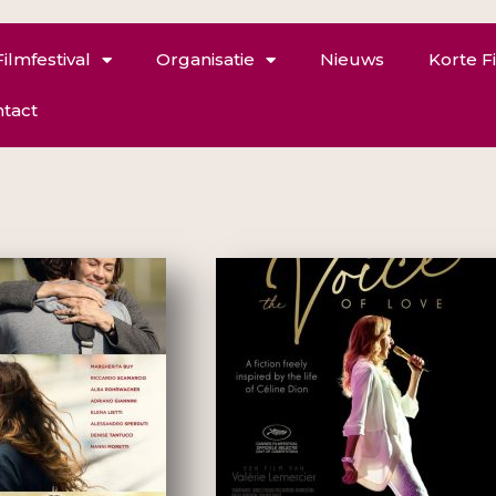
Filmfestival
Organisatie
Nieuws
Korte F
tact