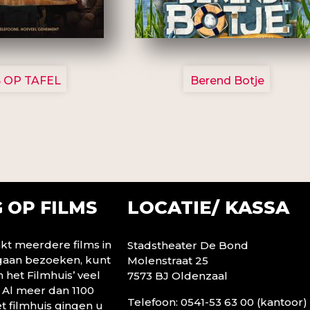
3154
2799
 OP TAFEL
Berend Botje
LOCATIE/ KASSA
 OP FILMS
t meerdere films in
Stadstheater De Bond
 gaan bezoeken, kunt
Molenstraat 25
n het Filmhuis’ veel
7573 BJ Oldenzaal
 Al meer dan 1100
Telefoon: 0541-53 63 00 (kantoor)
t filmhuis gingen u