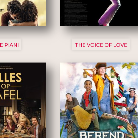
3129
3135
E PIANI
THE VOICE OF LOVE