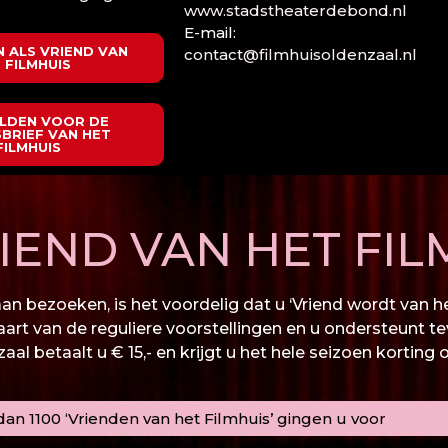
www.stadstheaterdebond.nl
E-mail:
 ALS VRIEND VAN
contact@filmhuisoldenzaal.nl
 FILMHUIS
LDEN VOOR DE
BRIEF VAN HET
FILMHUIS
END VAN HET FIL
n bezoeken, is het voordelig dat u ‘Vriend wordt van het
kaart van de reguliere voorstellingen en u ondersteunt te
al betaalt u € 15,- en krijgt u het hele seizoen korting 
an 1100 ‘Vrienden van het Filmhuis’ gingen u voor