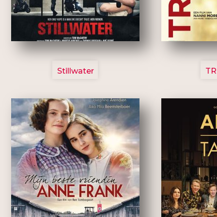
3123
Stillwater
TR