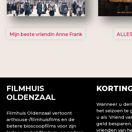
2757
Mijn beste vriendin Anne Frank
ALLES
FILMHUIS
KORTING
OLDENZAAL
Wanneer u denk
het seizoen te
Filmhuis Oldenzaal vertoont
u als ‘Vriend va
arthouse-/filmhuisfilms en de
geld besparen.
betere bioscoopfilms voor zijn
vrienden van he