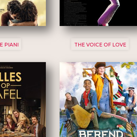
3129
3135
E PIANI
THE VOICE OF LOVE