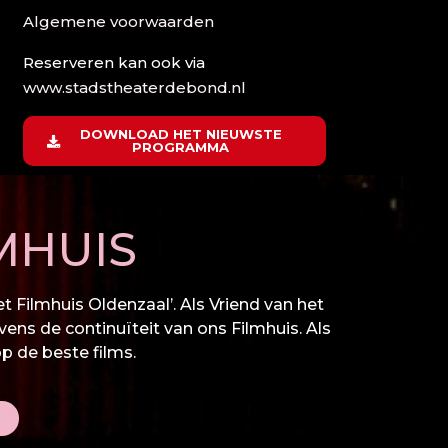
Algemene voorwaarden
Reserveren kan ook via
www.stadstheaterdebond.nl
DOWNLOAD HET NIEUWSTE
PROGRAMMA
MHUIS
 Filmhuis Oldenzaal’. Als Vriend van het
vens de continuïteit van ons Filmhuis. Als
op de beste films.