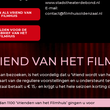
www.stadstheaterdebond.nl
E-mail:
 ALS VRIEND VAN
contact@filmhuisoldenzaal.nl
 FILMHUIS
LDEN VOOR DE
BRIEF VAN HET
FILMHUIS
END VAN HET FIL
n bezoeken, is het voordelig dat u ‘Vriend wordt van het
kaart van de reguliere voorstellingen en u ondersteunt te
al betaalt u € 15,- en krijgt u het hele seizoen korting 
an 1100 ‘Vrienden van het Filmhuis’ gingen u voor