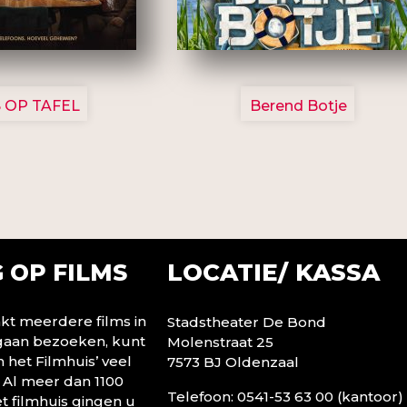
3154
2799
 OP TAFEL
Berend Botje
LOCATIE/ KASSA
 OP FILMS
t meerdere films in
Stadstheater De Bond
 gaan bezoeken, kunt
Molenstraat 25
n het Filmhuis’ veel
7573 BJ Oldenzaal
 Al meer dan 1100
Telefoon: 0541-53 63 00 (kantoor)
t filmhuis gingen u