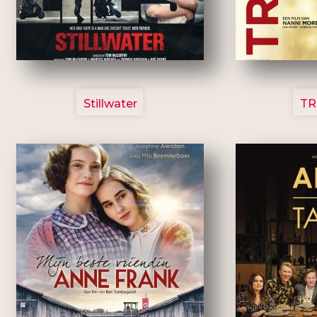
3123
Stillwater
TR