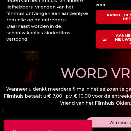
leden van het filmhuis en andere
voor.
liefhebbers. Vrienden van het
filmhuis ontvangen een aanzienlijke
AANMELDEN
HET
reductie op de entreeprijs.
Daarnaast worden in de
schoolvakanties kinderfilms
AANME
vertoond.
NIEUWS
WORD VRI
Wanneer u denkt meerdere films in het seizoen te gaa
Filmhuis betaalt u € 7,00 i.p.v. € 10,00 voor de entree
Vriend van het Filmhuis Oldenza
Al meer d