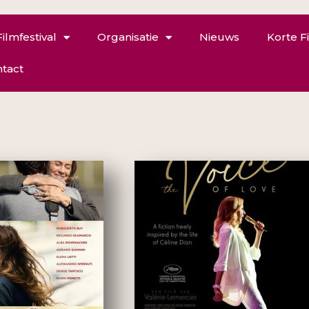
Filmfestival
Organisatie
Nieuws
Korte F
tact