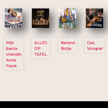
2757
3154
2799
2777
Mijn
ALLES
Berend
Das
beste
OP
Botje
Vorspiel
vriendin
TAFEL
Anne
Frank