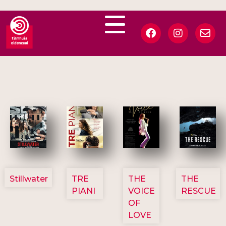
3123
3129
3135
3148
Stillwater
TRE
THE
THE
PIANI
VOICE
RESCUE
OF
LOVE