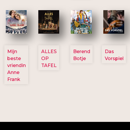
2757
3154
2799
2777
Mijn
ALLES
Berend
Das
beste
OP
Botje
Vorspiel
vriendin
TAFEL
Anne
Frank