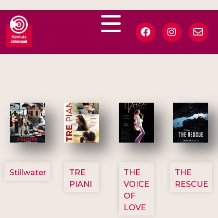
3123
3129
3135
3148
Stillwater
TRE
THE
THE
PIANI
VOICE
RESCUE
OF
LOVE