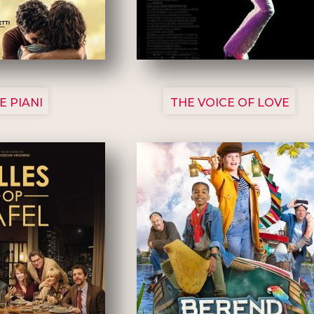
3129
3135
E PIANI
THE VOICE OF LOVE