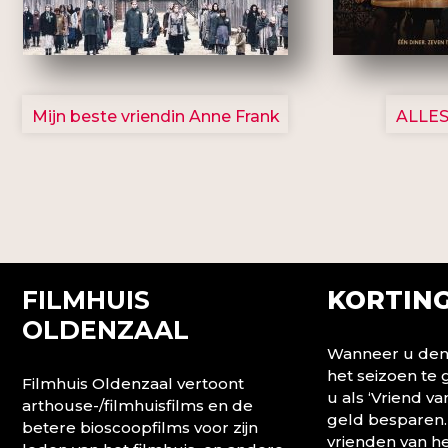
2757
Mijn beste vriendin Anne Frank
ALLES
FILMHUIS
KORTING
OLDENZAAL
Wanneer u denk
het seizoen te
Filmhuis Oldenzaal vertoont
u als ‘Vriend va
arthouse-/filmhuisfilms en de
geld besparen.
betere bioscoopfilms voor zijn
vrienden van he