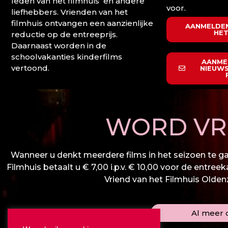
leden van het filmhuis en andere
voor.
liefhebbers. Vrienden van het
filmhuis ontvangen een aanzienlijke
AANMELDEN
HET
reductie op de entreeprijs.
Daarnaast worden in de
schoolvakanties kinderfilms
AANME
vertoond.
NIEUWS
WORD VRI
Wanneer u denkt meerdere films in het seizoen te gaa
Filmhuis betaalt u € 7,00 i.p.v. € 10,00 voor de entree
Vriend van het Filmhuis Oldenza
Al meer d