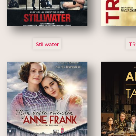
3123
Stillwater
TR