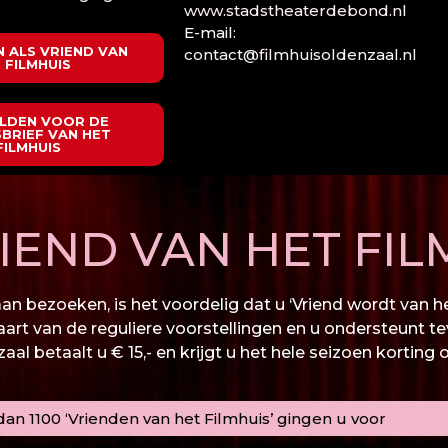
www.stadstheaterdebond.nl
E-mail:
 ALS VRIEND VAN
contact@filmhuisoldenzaal.nl
 FILMHUIS
LDEN VOOR DE
BRIEF VAN HET
FILMHUIS
END VAN HET FIL
n bezoeken, is het voordelig dat u ‘Vriend wordt van het
kaart van de reguliere voorstellingen en u ondersteunt te
al betaalt u € 15,- en krijgt u het hele seizoen korting 
an 1100 ‘Vrienden van het Filmhuis’ gingen u voor