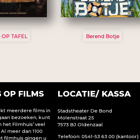
3154
2799
 OP TAFEL
Berend Botje
LOCATIE/ KASSA
 OP FILMS
t meerdere films in
Stadstheater De Bond
 gaan bezoeken, kunt
Molenstraat 25
n het Filmhuis’ veel
7573 BJ Oldenzaal
 Al meer dan 1100
Telefoon: 0541-53 63 00 (kantoor)
t filmhuis gingen u