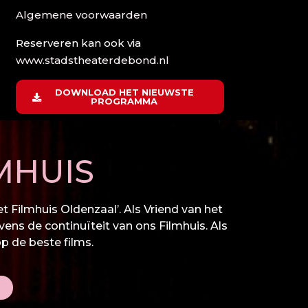
Algemene voorwaarden
Reserveren kan ook via
www.stadstheaterdebond.nl
DOWNLOAD HET NIEUWSTE
PROGRAMMA
MHUIS
 Filmhuis Oldenzaal’. Als Vriend van het
vens de continuïteit van ons Filmhuis. Als
op de beste films.