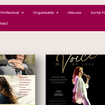
Filmfestival
Organisatie
Nieuws
Korte F
tact