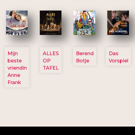
2757
3154
2799
2777
Mijn
ALLES
Berend
Das
beste
OP
Botje
Vorspiel
vriendin
TAFEL
Anne
Frank