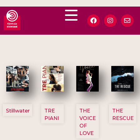
3123
3129
3135
3148
Stillwater
TRE
THE
THE
PIANI
VOICE
RESCUE
OF
LOVE