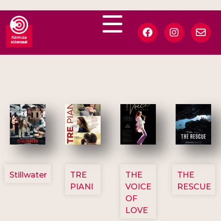
3123
3129
3135
3148
Stillwater
TRE
THE
THE
PIANI
VOICE
RESCUE
OF
LOVE