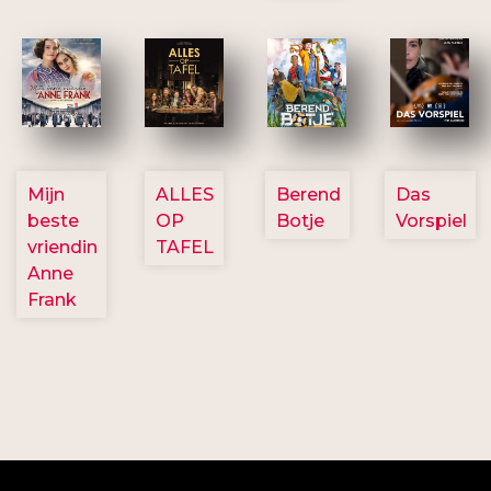
2757
3154
2799
2777
Mijn
ALLES
Berend
Das
beste
OP
Botje
Vorspiel
vriendin
TAFEL
Anne
Frank