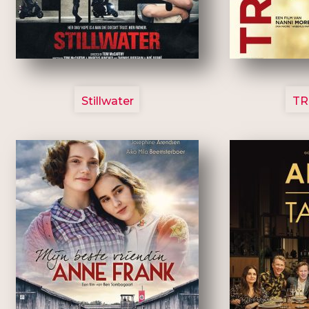
3123
Stillwater
TR