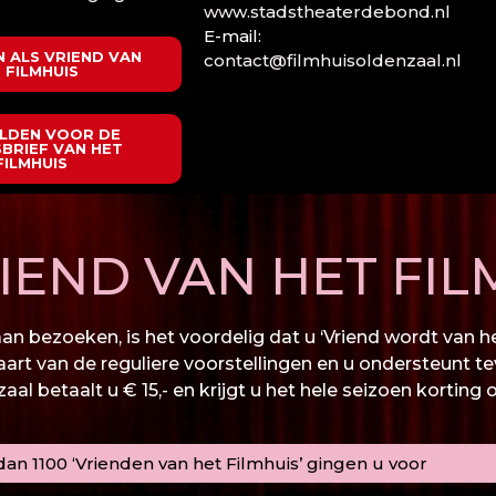
www.stadstheaterdebond.nl
E-mail:
 ALS VRIEND VAN
contact@filmhuisoldenzaal.nl
 FILMHUIS
LDEN VOOR DE
BRIEF VAN HET
FILMHUIS
END VAN HET FIL
n bezoeken, is het voordelig dat u ‘Vriend wordt van het
kaart van de reguliere voorstellingen en u ondersteunt te
al betaalt u € 15,- en krijgt u het hele seizoen korting 
an 1100 ‘Vrienden van het Filmhuis’ gingen u voor