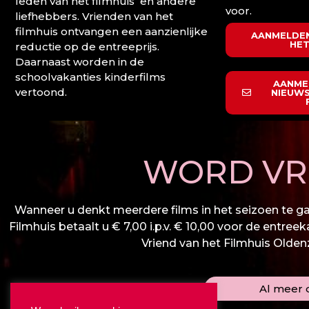
leden van het filmhuis en andere
voor.
liefhebbers. Vrienden van het
filmhuis ontvangen een aanzienlijke
AANMELDEN
HET
reductie op de entreeprijs.
Daarnaast worden in de
schoolvakanties kinderfilms
AANME
vertoond.
NIEUWS
WORD VRI
Wanneer u denkt meerdere films in het seizoen te gaa
Filmhuis betaalt u € 7,00 i.p.v. € 10,00 voor de entree
Vriend van het Filmhuis Oldenza
Al meer d