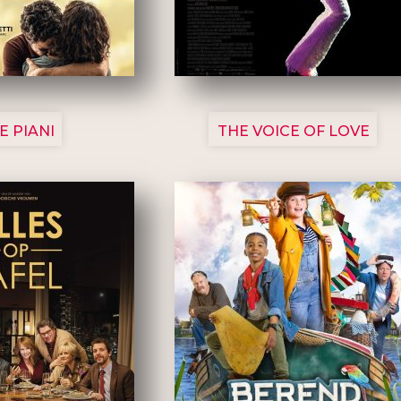
3129
3135
E PIANI
THE VOICE OF LOVE