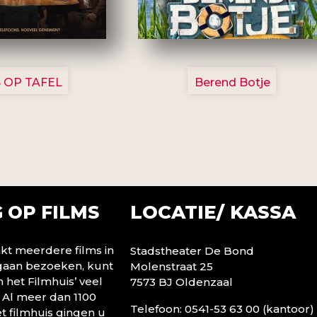
3154
2799
 OP TAFEL
Berend Botje
LOCATIE/ KASSA
 OP FILMS
t meerdere films in
Stadstheater De Bond
 gaan bezoeken, kunt
Molenstraat 25
n het Filmhuis’ veel
7573 BJ Oldenzaal
 Al meer dan 1100
Telefoon: 0541-53 63 00 (kantoor)
t filmhuis gingen u