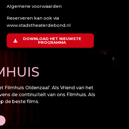
Algemene voorwaarden
Reserveren kan ook via
www.stadstheaterdebond.nl
DOWNLOAD HET NIEUWSTE
PROGRAMMA
MHUIS
 Filmhuis Oldenzaal’. Als Vriend van het
vens de continuïteit van ons Filmhuis. Als
op de beste films.