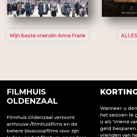
2757
Mijn beste vriendin Anne Frank
ALLES
FILMHUIS
KORTING
OLDENZAAL
Wanneer u denk
het seizoen te
Filmhuis Oldenzaal vertoont
u als ‘Vriend va
arthouse-/filmhuisfilms en de
geld besparen.
betere bioscoopfilms voor zijn
vrienden van he