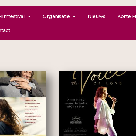
Filmfestival
Organisatie
Nieuws
Korte F
tact