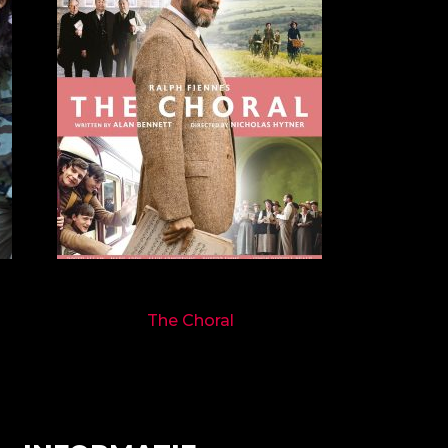
9719
The Choral