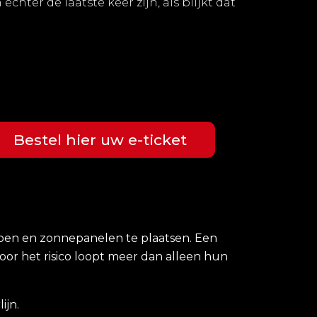
chter de laatste keer zijn, als blijkt dat
Bestel hier uw e-ticket
pen en zonnepanelen te plaatsen. Een
door het risico loopt meer dan alleen hun
ijn.