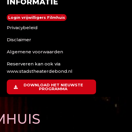
INFORMATIE
Login vrijwilligers Filmhuis
Privacybeleid
Disclaimer
Algemene voorwaarden
Reserveren kan ook via
www.stadstheaterdebond.nl
DOWNLOAD HET NIEUWSTE
PROGRAMMA
MHUIS