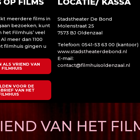
LOCATIE/ KASSA
 OP FILMS
t meerdere films in
Stadstheater De Bond
 gaan bezoeken, kunt
Molenstraat 25
n het Filmhuis’ veel
7573 BJ Oldenzaal
 Al meer dan 1100
Telefoon: 0541-53 63 00 (kantoor)
t filmhuis gingen u
www.stadstheaterdebond.nl
E-mail:
 ALS VRIEND VAN
contact@filmhuisoldenzaal.nl
 FILMHUIS
LDEN VOOR DE
BRIEF VAN HET
FILMHUIS
END VAN HET FIL