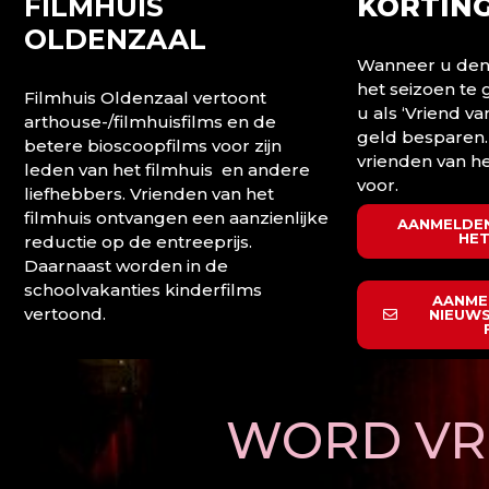
FILMHUIS
KORTING
OLDENZAAL
Wanneer u denk
het seizoen te
Filmhuis Oldenzaal vertoont
u als ‘Vriend va
arthouse-/filmhuisfilms en de
geld besparen.
betere bioscoopfilms voor zijn
vrienden van he
leden van het filmhuis en andere
voor.
liefhebbers. Vrienden van het
filmhuis ontvangen een aanzienlijke
AANMELDEN
HET
reductie op de entreeprijs.
Daarnaast worden in de
schoolvakanties kinderfilms
AANME
vertoond.
NIEUWS
WORD VRI