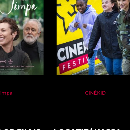
9714
9697
Jimpa
CINÉKID