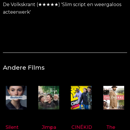
De Volkskrant (★★★★★) 'Slim script en weergaloos
acteerwerk'
Andere Films
9718
9714
9697
9719
Silent
Jimpa
CINÉKID
The