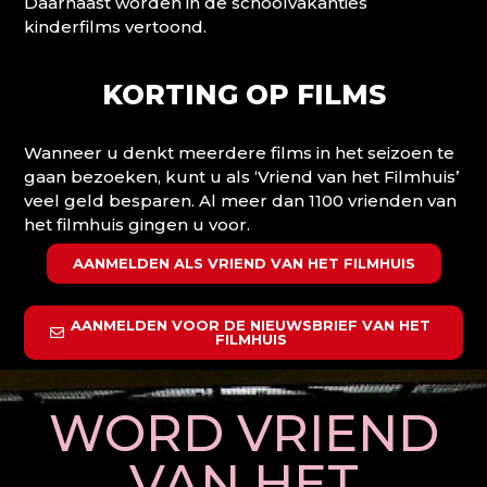
Daarnaast worden in de schoolvakanties
kinderfilms vertoond.
KORTING OP FILMS
Wanneer u denkt meerdere films in het seizoen te
gaan bezoeken, kunt u als ‘Vriend van het Filmhuis’
veel geld besparen. Al meer dan 1100 vrienden van
het filmhuis gingen u voor.
AANMELDEN ALS VRIEND VAN HET FILMHUIS
AANMELDEN VOOR DE NIEUWSBRIEF VAN HET
FILMHUIS
WORD VRIEND
VAN HET