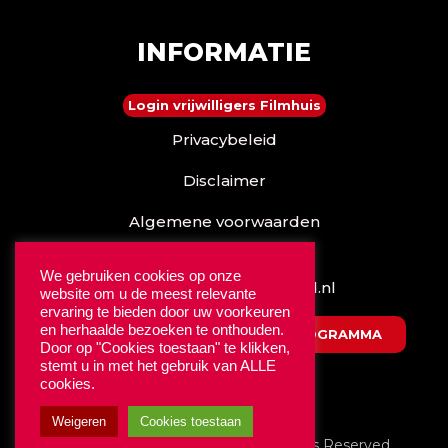
INFORMATIE
Login vrijwilligers Filmhuis
Privacybeleid
Disclaimer
Algemene voorwaarden
Reserveren kan ook via
We gebruiken cookies op onze
www.stadstheaterdebond.nl
website om u de meest relevante
ervaring te bieden door uw voorkeuren
en herhaalde bezoeken te onthouden.
DOWNLOAD HET NIEUWSTE PROGRAMMA
Door op "Cookies toestaan" te klikken,
stemt u in met het gebruik van ALLE
cookies.
Weigeren
Cookies toestaan
© 2025
Filmhuis Oldenzaal.
All Rights Reserved