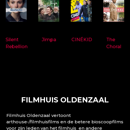
9718
9714
9697
9719
Silent
Jimpa
CINÉKID
The
Rebellion
Choral
FILMHUIS OLDENZAAL
Filmhuis Oldenzaal vertoont
arthouse-/filmhuisfilms en de betere bioscoopfilms
voor zijn leden van het filmhuis en andere