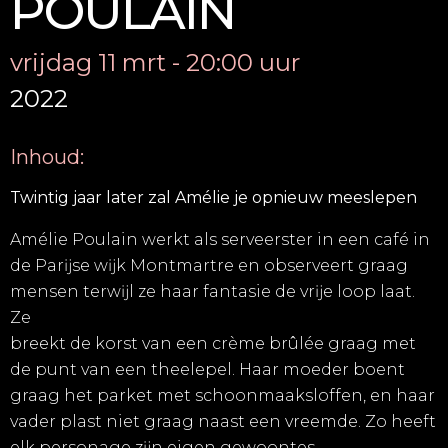
POULAIN
vrijdag 11 mrt - 20:00 uur
2022
Inhoud:
Twintig jaar later zal Amélie je opnieuw meeslepen
Amélie Poulain werkt als serveerster in een café in
de Parĳse wĳk Montmartre en observeert graag
mensen terwĳl ze haar fantasie de vrĳe loop laat.
Ze
breekt de korst van een crème brûlée graag met
de punt van een theelepel. Haar moeder boent
graag het parket met schoonmaaksloffen, en haar
vader plast niet graag naast een vreemde. Zo heeft
elk personage zĳn eigen gewoontes.