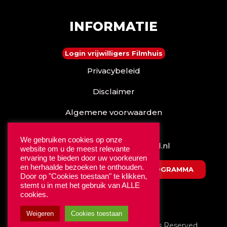
INFORMATIE
Login vrijwilligers Filmhuis
Privacybeleid
Disclaimer
Algemene voorwaarden
Reserveren kan ook via
We gebruiken cookies op onze
www.stadstheaterdebond.nl
website om u de meest relevante
ervaring te bieden door uw voorkeuren
en herhaalde bezoeken te onthouden.
DOWNLOAD HET NIEUWSTE PROGRAMMA
Door op "Cookies toestaan" te klikken,
stemt u in met het gebruik van ALLE
cookies.
Weigeren
Cookies toestaan
© 2025
Filmhuis Oldenzaal.
All Rights Reserved