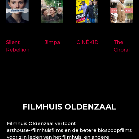
9718
9714
9697
9719
Silent
Jimpa
CINÉKID
The
Rebellion
Choral
FILMHUIS OLDENZAAL
Filmhuis Oldenzaal vertoont
arthouse-/filmhuisfilms en de betere bioscoopfilms
voor zijn leden van het filmhuis en andere