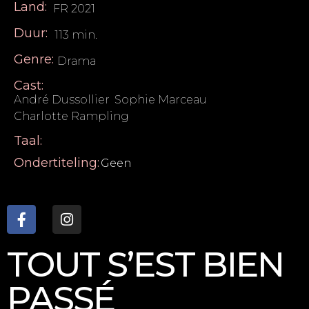
Land:
FR 2021
Duur:
113 min.
Genre:
Drama
Cast:
André Dussollier
,
Sophie Marceau
,
Charlotte Rampling
Taal:
Ondertiteling:
Geen
TOUT S’EST BIEN
PASSÉ