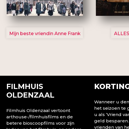
2757
Mijn beste vriendin Anne Frank
ALLES
FILMHUIS
KORTING
OLDENZAAL
Wanneer u denk
het seizoen te
Filmhuis Oldenzaal vertoont
u als ‘Vriend va
arthouse-/filmhuisfilms en de
geld besparen.
betere bioscoopfilms voor zijn
vrienden van he