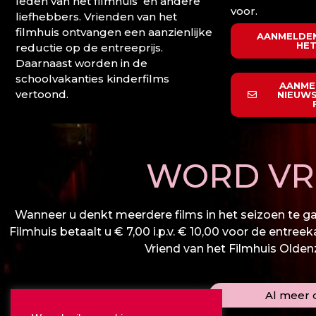
leden van het filmhuis en andere
voor.
liefhebbers. Vrienden van het
filmhuis ontvangen een aanzienlijke
AANMELDEN
HET
reductie op de entreeprijs.
Daarnaast worden in de
schoolvakanties kinderfilms
AANME
vertoond.
NIEUWS
WORD VRI
Wanneer u denkt meerdere films in het seizoen te gaa
Filmhuis betaalt u € 7,00 i.p.v. € 10,00 voor de entree
Vriend van het Filmhuis Oldenza
Al meer d