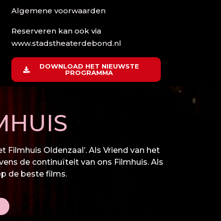
Algemene voorwaarden
Reserveren kan ook via
www.stadstheaterdebond.nl
DOWNLOAD HET NIEUWSTE
PROGRAMMA
MHUIS
 Filmhuis Oldenzaal’. Als Vriend van het
vens de continuïteit van ons Filmhuis. Als
op de beste films.