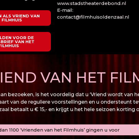
www.stadstheaterdebond.nl
E-mail:
 ALS VRIEND VAN
contact@filmhuisoldenzaal.nl
 FILMHUIS
LDEN VOOR DE
BRIEF VAN HET
FILMHUIS
END VAN HET FIL
n bezoeken, is het voordelig dat u ‘Vriend wordt van het
kaart van de reguliere voorstellingen en u ondersteunt te
al betaalt u € 15,- en krijgt u het hele seizoen korting 
an 1100 ‘Vrienden van het Filmhuis’ gingen u voor