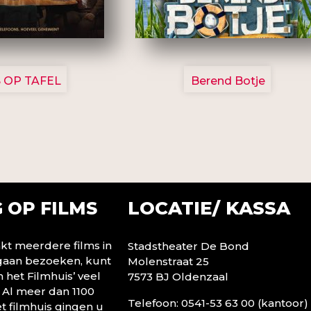
3154
2799
 OP TAFEL
Berend Botje
LOCATIE/ KASSA
 OP FILMS
t meerdere films in
Stadstheater De Bond
 gaan bezoeken, kunt
Molenstraat 25
n het Filmhuis’ veel
7573 BJ Oldenzaal
 Al meer dan 1100
Telefoon: 0541-53 63 00 (kantoor)
t filmhuis gingen u