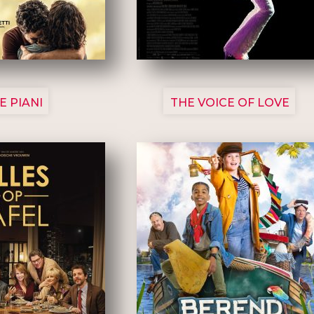
3129
3135
E PIANI
THE VOICE OF LOVE