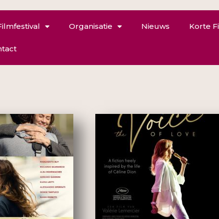
Filmfestival
Organisatie
Nieuws
Korte F
tact