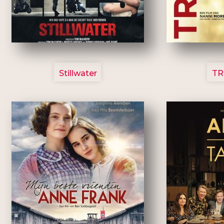
3123
Stillwater
TR