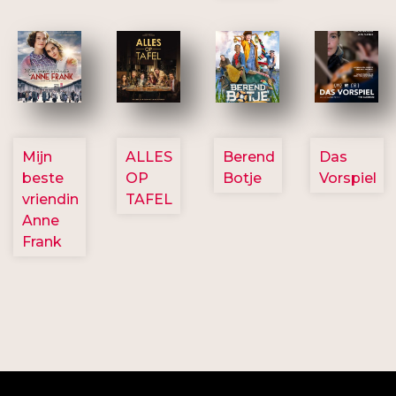
2757
3154
2799
2777
Mijn
ALLES
Berend
Das
beste
OP
Botje
Vorspiel
vriendin
TAFEL
Anne
Frank