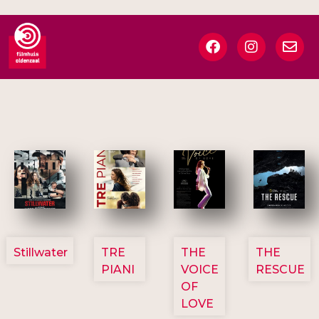
3123
3129
3135
3148
Stillwater
TRE
THE
THE
PIANI
VOICE
RESCUE
OF
LOVE