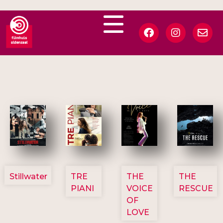
3123
3129
3135
3148
Stillwater
TRE
THE
THE
PIANI
VOICE
RESCUE
OF
LOVE