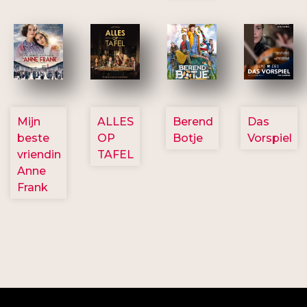
2757
3154
2799
2777
Mijn
ALLES
Berend
Das
beste
OP
Botje
Vorspiel
vriendin
TAFEL
Anne
Frank