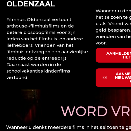
OLDENZAAL
Wanneer u denk
het seizoen te
Filmhuis Oldenzaal vertoont
u als ‘Vriend va
arthouse-/filmhuisfilms en de
geld besparen.
betere bioscoopfilms voor zijn
vrienden van he
leden van het filmhuis en andere
voor.
liefhebbers. Vrienden van het
filmhuis ontvangen een aanzienlijke
AANMELDEN
HET
reductie op de entreeprijs.
Daarnaast worden in de
schoolvakanties kinderfilms
AANME
vertoond.
NIEUWS
WORD VRI
Wanneer u denkt meerdere films in het seizoen te gaa