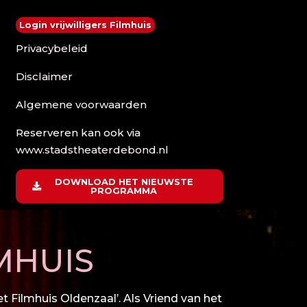
Login vrijwilligers Filmhuis
Privacybeleid
Disclaimer
Algemene voorwaarden
Reserveren kan ook via
www.stadstheaterdebond.nl
DOWNLOAD HET NIEUWSTE
PROGRAMMA
MHUIS
 Filmhuis Oldenzaal’. Als Vriend van het