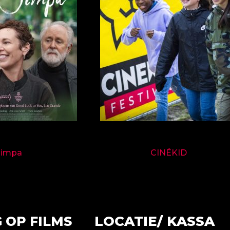
9714
9697
Jimpa
CINÉKID
LOCATIE/ KASSA
 OP FILMS