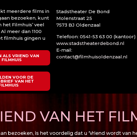
t meerdere films in
Stadstheater De Bond
 gaan bezoeken, kunt
Molenstraat 25
n het Filmhuis’ veel
7573 BJ Oldenzaal
 Al meer dan 1100
Telefoon: 0541-53 63 00 (kantoor)
t filmhuis gingen u
www.stadstheaterdebond.nl
E-mail:
 ALS VRIEND VAN
contact@filmhuisoldenzaal.nl
 FILMHUIS
LDEN VOOR DE
BRIEF VAN HET
FILMHUIS
END VAN HET FIL
n bezoeken, is het voordelig dat u ‘Vriend wordt van het