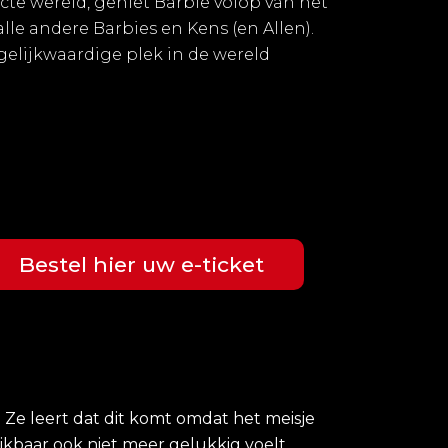
ecte wereld, geniet Barbie volop van het
le andere Barbies en Kens (en Allen).
 gelijkwaardige plek in de wereld
Bestel hier uw e-ticket
. Ze leert dat dit komt omdat het meisje
jkbaar ook niet meer gelukkig voelt.