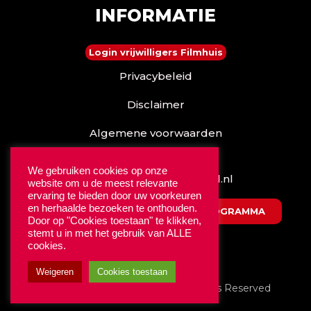
INFORMATIE
Login vrijwilligers Filmhuis
Privacybeleid
Disclaimer
Algemene voorwaarden
Reserveren kan ook via
We gebruiken cookies op onze
www.stadstheaterdebond.nl
website om u de meest relevante
ervaring te bieden door uw voorkeuren
en herhaalde bezoeken te onthouden.
DOWNLOAD HET NIEUWSTE PROGRAMMA
Door op "Cookies toestaan" te klikken,
stemt u in met het gebruik van ALLE
cookies.
Weigeren
Cookies toestaan
© 2025
Filmhuis Oldenzaal.
All Rights Reserved