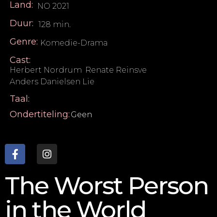
Land:
NO 2021
Duur:
128 min.
Genre:
Komedie-Drama
Cast:
Herbert Nordrum
,
Renate Reinsve
,
Anders Danielsen Lie
Taal:
Ondertiteling:
Geen
The Worst Person
in the World